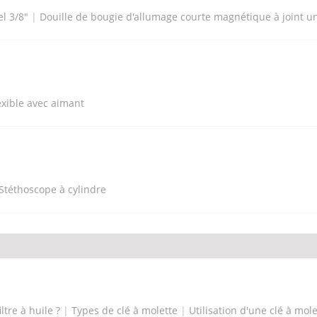
l 3/8"
|
Douille de bougie d'allumage courte magnétique à joint un
exible avec aimant
Stéthoscope à cylindre
ltre à huile ?
|
Types de clé à molette
|
Utilisation d'une clé à mole