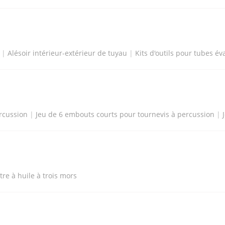
|
Alésoir intérieur-extérieur de tuyau
|
Kits d'outils pour tubes év
rcussion
|
Jeu de 6 embouts courts pour tournevis à percussion
|
ltre à huile à trois mors