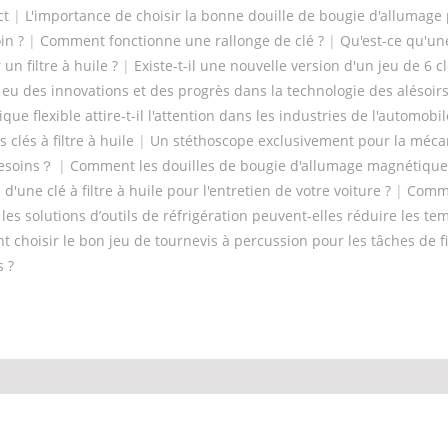
ct
|
L'importance de choisir la bonne douille de bougie d'allumage
in ?
|
Comment fonctionne une rallonge de clé ?
|
Qu'est-ce qu'une
 un filtre à huile ?
|
Existe-t-il une nouvelle version d'un jeu de 6 c
 eu des innovations et des progrès dans la technologie des alésoirs
ue flexible attire-t-il l'attention dans les industries de l'automobi
 clés à filtre à huile
|
Un stéthoscope exclusivement pour la méc
besoins？
|
Comment les douilles de bougie d'allumage magnétiques 3/
'une clé à filtre à huile pour l'entretien de votre voiture ?
|
Comme
es solutions d’outils de réfrigération peuvent-elles réduire les te
choisir le bon jeu de tournevis à percussion pour les tâches de f
s ?