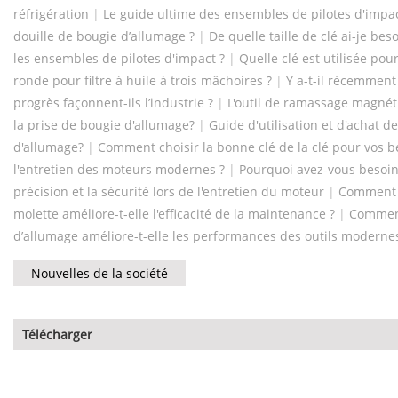
réfrigération
|
Le guide ultime des ensembles de pilotes d'impa
douille de bougie d’allumage ?
|
De quelle taille de clé ai-je beso
les ensembles de pilotes d'impact ?
|
Quelle clé est utilisée pour
ronde pour filtre à huile à trois mâchoires ?
|
Y a-t-il récemment
progrès façonnent-ils l’industrie ?
|
L'outil de ramassage magnétiq
la prise de bougie d'allumage?
|
Guide d'utilisation et d'achat des
d'allumage?
|
Comment choisir la bonne clé de la clé pour vos 
l'entretien des moteurs modernes ?
|
Pourquoi avez-vous besoin d
précision et la sécurité lors de l'entretien du moteur
|
Comment l
molette améliore-t-elle l'efficacité de la maintenance ?
|
Comment 
d’allumage améliore-t-elle les performances des outils moderne
Nouvelles de la société
Télécharger