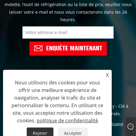
molette, l'outil de réfrigération ou la liste de prix, veuillez nous
laisser votre e-mail et nous vous contacterons dans les 24
heures.
ENQUÊTE MAINTENANT
X
+86-574-6298658
Nous utilisons des cookies pour vous
offrir une meilleure expérience de
tracy@sakertools.com
navigation, analyser le trafic du site et
personnaliser le contenu. En utilisant ce
Copyright © 2022 Yuyao Jindun Special Tools Factory - Clé à
site, vous acceptez notre utilisation des
molette, outil de réfrigération - Tous droits réservés.
cookies.
politique de confidentialité
Links
Sitemap
RSS
XML
politique de confidentialité
Rejeter
Accepter