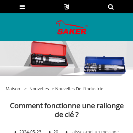
Maison
>
Nouvelles
>
Nouvelles De L'industrie
Comment fonctionne une rallonge
de clé ?
●
2024-05-23
●
20
●
Laissez-moi un message