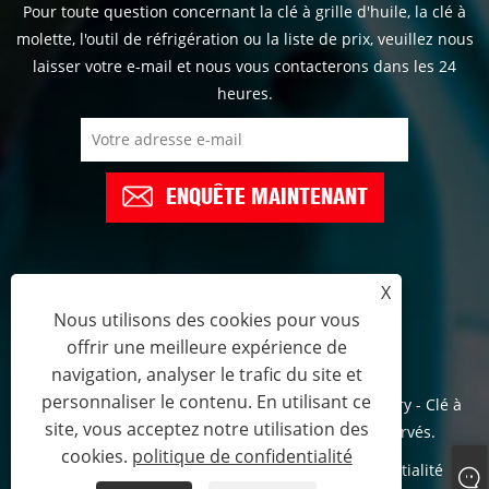
Pour toute question concernant la clé à grille d'huile, la clé à
molette, l'outil de réfrigération ou la liste de prix, veuillez nous
laisser votre e-mail et nous vous contacterons dans les 24
heures.
ENQUÊTE MAINTENANT
X
+86-574-6298658
Nous utilisons des cookies pour vous
offrir une meilleure expérience de
tracy@sakertools.com
navigation, analyser le trafic du site et
personnaliser le contenu. En utilisant ce
Copyright © 2022 Yuyao Jindun Special Tools Factory - Clé à
site, vous acceptez notre utilisation des
molette, outil de réfrigération - Tous droits réservés.
cookies.
politique de confidentialité
Links
Sitemap
RSS
XML
politique de confidentialité